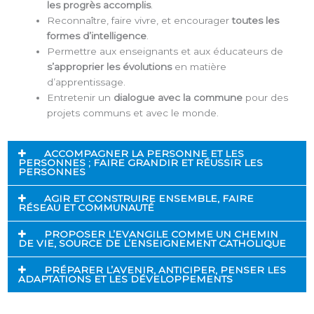
les progrès accomplis
.
Reconnaître, faire vivre, et encourager
toutes les
formes d’intelligence
.
Permettre aux enseignants et aux éducateurs de
s’approprier les évolutions
en matière
d’apprentissage.
Entretenir un
dialogue avec la commune
pour des
projets communs et avec le monde.
ACCOMPAGNER LA PERSONNE ET LES
PERSONNES ; FAIRE GRANDIR ET RÉUSSIR LES
PERSONNES
AGIR ET CONSTRUIRE ENSEMBLE, FAIRE
RÉSEAU ET COMMUNAUTÉ
PROPOSER L’EVANGILE COMME UN CHEMIN
DE VIE, SOURCE DE L’ENSEIGNEMENT CATHOLIQUE
PRÉPARER L’AVENIR, ANTICIPER, PENSER LES
ADAPTATIONS ET LES DÉVELOPPEMENTS